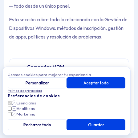
— todo desde un único panel.
Esta sección cubre todo lo relacionado con la Gestión de
Dispositivos Windows: métodos de inscripción, gestión
de apps, políticas y resolución de problemas.
Comandos MDM
Comandos remotos para dispositivos Windows
Usamos cookies para mejorar tu experiencia.
Archive Contents: Windows
gestionados en Applivery: reiniciar, sincronizar,
Personalizar
Aceptar todo
1 article
borrar y desinscribir sin acceso físico.
Política de privacidad
This collection contains 2 articles across 1 sections: Windows.
Preferencias de cookies
Resolución de problemas
Esenciales
Topics covered: Detalles del dispositivo, Primeros pasos
Resuelve problemas comunes de Gestión de
Analíticas
Dispositivos Windows en Applivery — soluciona
Marketing
0 articles
problemas de inscripción, errores de
Article listing:
Rechazar todo
sincronización de configuración, problemas de
Guardar
despliegue de apps y conflictos de
configuración.