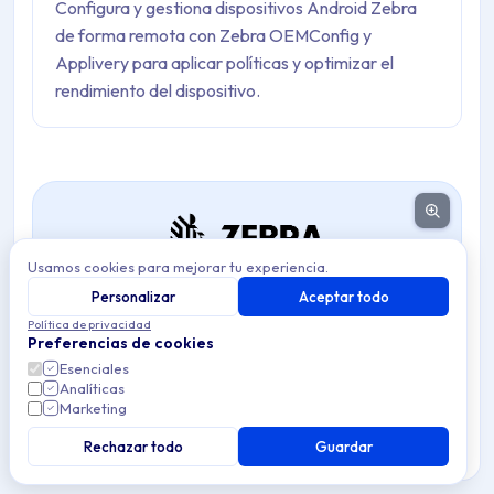
Configura y gestiona dispositivos Android Zebra
de forma remota con Zebra OEMConfig y
Applivery para aplicar políticas y optimizar el
rendimiento del dispositivo.
Usamos cookies para mejorar tu experiencia.
Personalizar
Aceptar todo
Política de privacidad
Zebra OEMConfig
es la solución de configuración de
Preferencias de cookies
nivel empresarial de Zebra que permite a los
Esenciales
Analíticas
administradores de TI gestionar y personalizar de forma
Marketing
remota los dispositivos Android Zebra a nivel de sistema.
Rechazar todo
Guardar
Al aprovechar el marco de configuraciones gestionadas
de Android Enterprise, Zebra OEMConfig permite un