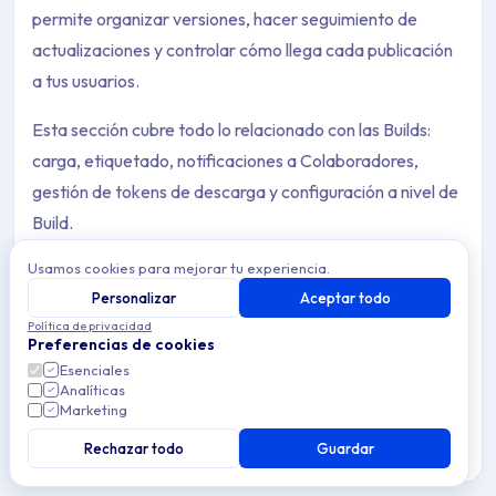
permite organizar versiones, hacer seguimiento de
actualizaciones y controlar cómo llega cada publicación
a tus usuarios.
Esta sección cubre todo lo relacionado con las Builds:
carga, etiquetado, notificaciones a Colaboradores,
gestión de tokens de descarga y configuración a nivel de
Build.
Usamos cookies para mejorar tu experiencia.
Personalizar
Aceptar todo
Política de privacidad
Preferencias de cookies
Retención de Builds
Archive Contents: Builds
Esenciales
Configura las políticas de retención de Builds en
Analíticas
Applivery a nivel de Workspace y de App para gestionar
Marketing
el almacenamiento y garantizar el acceso a las Builds
This collection contains 6 articles across 1 sections: Builds.
más recientes.
Rechazar todo
Guardar
Topics covered: Retención de Builds, Regiones de almacenam