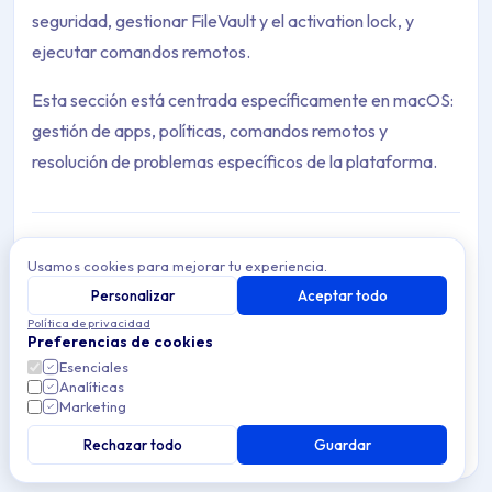
seguridad, gestionar FileVault y el activation lock, y
ejecutar comandos remotos.
Esta sección está centrada específicamente en macOS:
gestión de apps, políticas, comandos remotos y
resolución de problemas específicos de la plataforma.
Usamos cookies para mejorar tu experiencia.
Resolución de problemas
Resuelve problemas comunes de gestión de
Personalizar
Aceptar todo
dispositivos macOS en Applivery — soluciona
Política de privacidad
3 articles
errores de inscripción, problemas de
Preferencias de cookies
configuración y problemas de seguridad.
Esenciales
Analíticas
Scripts
Marketing
Automatiza tareas en dispositivos macOS
gestionados usando scripts en Applivery — crea,
Rechazar todo
Guardar
5 articles
asigna y gestiona scripts para una gestión de
dispositivos eficiente.