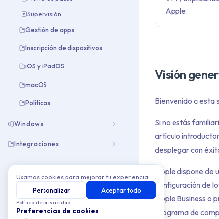
Apple.
Supervisión
Gestión de apps
Inscripción de dispositivos
iOS y iPadOS
Visión gener
macOS
Bienvenido a esta s
Políticas
Si no estás famili
Windows
artículo introduct
Integraciones
desplegar con éxito
Apple dispone de un
Usamos cookies para mejorar tu experiencia.
configuración de lo
Personalizar
Aceptar todo
Apple Business o p
Política de privacidad
Preferencias de cookies
Programa de compra