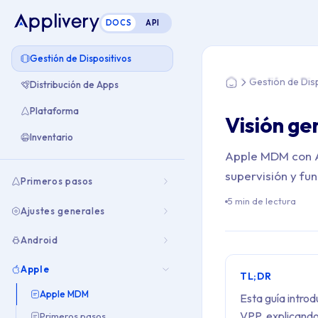
DOCS
API
Estás aquí: Home >
Gestión de Dispositivos
Gestión de Dis
Distribución de Apps
Home
Plataforma
Visión ge
Inventario
Apple MDM con Ap
supervisión y fu
Primeros pasos
5 min de lectura
Ajustes generales
Android
Apple
TL;DR
Apple MDM
Esta guía intro
VPP, explicando
Primeros pasos