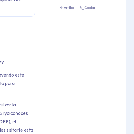
Arriba
Copiar
ry.
leyendo este
nta para
lizar la
 Si ya conoces
DEP), el
es saltarte esta