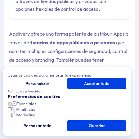
a través de tiendas públicas y privadas con
opciones flexibles de control de acceso.
Applivery ofrece una forma potente de distribuir Apps a
través de
tiendas de apps públicas o privadas
que
admiten múltiples configuraciones de seguridad, control
de acceso y branding. También puedes tener
configuraciones diferentes para cada App y cada
Usamos cookies para mejorar tu experiencia.
Audiencia.
Personalizar
Aceptar todo
Política de privacidad
Preferencias de cookies
Tiendas de apps
Esenciales
Analíticas
Marketing
Applivery admite tiendas de apps
públicas
y
privadas
.
Rechazar todo
Guardar
Tiendas de apps públicas
: