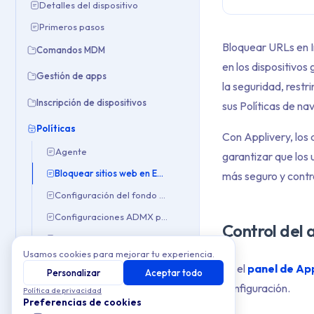
Detalles del dispositivo
Primeros pasos
Bloquear URLs en In
Comandos MDM
en los dispositivos
Gestión de apps
la seguridad, restr
Inscripción de dispositivos
sus Políticas de n
Políticas
Con Applivery, los
Agente
garantizar que los
Bloquear sitios web en Edge e IE
más seguro y contr
Configuración del fondo de pantalla
Configuraciones ADMX personalizadas
Control del
Crear usuarios administradores locales
Usamos cookies para mejorar tu experiencia.
Deshabilitar datos móviles
En el
panel de Ap
Personalizar
Aceptar todo
Deshabilitar la desinscripción manual
configuración.
Política de privacidad
Preferencias de cookies
Deshabilitar Microsoft Consumer Experiences