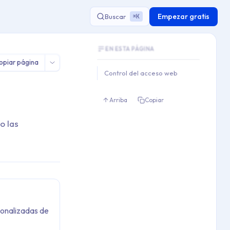
Empezar gratis
Buscar
K
⌘
Document Outline
web en Edge e IE
EN ESTA PÁGINA
This document contains 1 main sections an
opiar página
Key topics covered: Control del acceso 
Control del acceso web
Section hierarchy:
1. Control del acceso web
Arriba
Copiar
o las
sonalizadas de