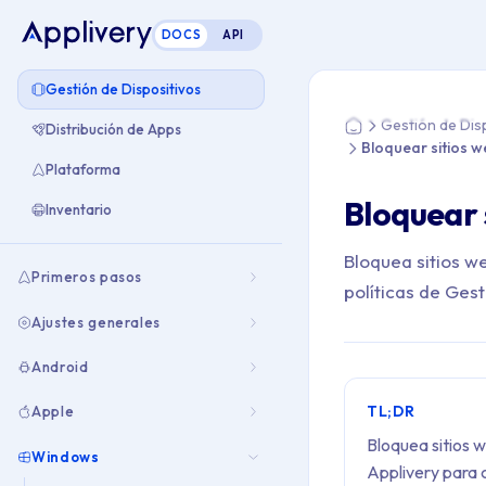
DOCS
API
Estás aquí: Home > 
Gestión de Dispositivos
Gestión de Dis
Distribución de Apps
Home
Bloquear sitios w
Plataforma
Bloquear 
Inventario
Bloquea sitios w
Primeros pasos
políticas de Ges
Ajustes generales
Android
TL;DR
Apple
Bloquea sitios w
Windows
Applivery para c