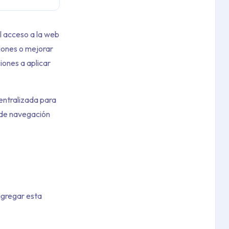
l acceso a la web
ciones o mejorar
iones a aplicar
entralizada para
 de navegación
 agregar esta