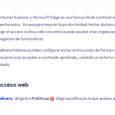
ternet Explorer y Microsoft Edge es una forma útil de controlar e
 gestionados. Ya sea para mejorar la productividad, limitar distrac
ingir el acceso a sitios web concretos puede ayudar a las organizac
avegación de forma eficaz.
 administradores pueden configurar estas restricciones de forma c
 usuarios solo accedan a contenido aprobado, creando un entorno
olado.
 acceso web
plivery
, dirígete a
Políticas
. Elige la política en la que quieres
1