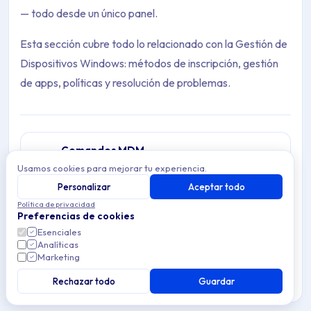
— todo desde un único panel.
Esta sección cubre todo lo relacionado con la Gestión de
Dispositivos Windows: métodos de inscripción, gestión
de apps, políticas y resolución de problemas.
Comandos MDM
Comandos remotos para dispositivos Windows
Usamos cookies para mejorar tu experiencia.
Archive Contents: Windows
gestionados en Applivery: reiniciar, sincronizar,
Personalizar
Aceptar todo
1 article
borrar y desinscribir sin acceso físico.
Política de privacidad
This collection contains 2 articles across 1 sections: Windows.
Preferencias de cookies
Resolución de problemas
Esenciales
Topics covered: Detalles del dispositivo, Primeros pasos
Resuelve problemas comunes de Gestión de
Analíticas
Dispositivos Windows en Applivery — soluciona
Marketing
0 articles
problemas de inscripción, errores de
Article listing:
Rechazar todo
sincronización de configuración, problemas de
Guardar
despliegue de apps y conflictos de
configuración.