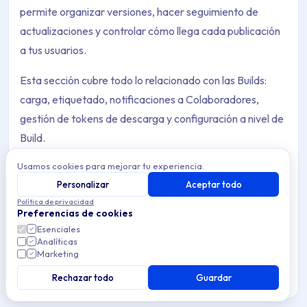
permite organizar versiones, hacer seguimiento de
actualizaciones y controlar cómo llega cada publicación
a tus usuarios.
Esta sección cubre todo lo relacionado con las Builds:
carga, etiquetado, notificaciones a Colaboradores,
gestión de tokens de descarga y configuración a nivel de
Build.
Usamos cookies para mejorar tu experiencia.
Personalizar
Aceptar todo
Política de privacidad
Preferencias de cookies
Retención de Builds
Archive Contents: Builds
Esenciales
Configura las políticas de retención de Builds en
Analíticas
Applivery a nivel de Workspace y de App para gestionar
Marketing
el almacenamiento y garantizar el acceso a las Builds
This collection contains 6 articles across 1 sections: Builds.
más recientes.
Rechazar todo
Guardar
Topics covered: Retención de Builds, Regiones de almacenam