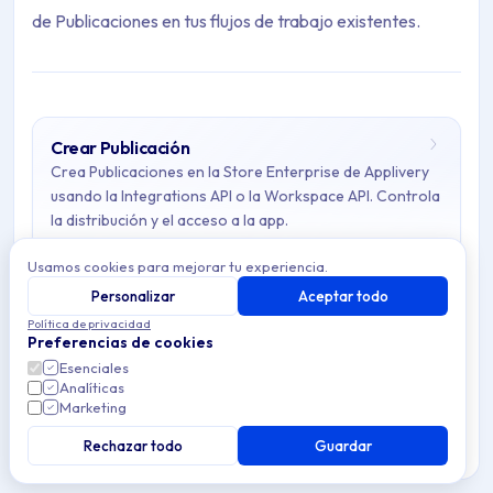
de Publicaciones en tus flujos de trabajo existentes.
Crear Publicación
Archive Contents: Publicaciones
Crea Publicaciones en la Store Enterprise de Applivery
usando la Integrations API o la Workspace API. Controla
la distribución y el acceso a la app.
This collection contains 5 articles across 1 sections: Publicacio
Usamos cookies para mejorar tu experiencia.
Topics covered: Crear Publicación, Eliminar Publicación, Listar
Personalizar
Aceptar todo
7 min de lectura
API
Política de privacidad
Article listing:
Preferencias de cookies
Esenciales
Crear Publicación
- Crea Publicaciones en la Store Enter
Analíticas
Eliminar Publicación
Marketing
Elimina Publicaciones de la Store Enterprise de forma
Eliminar Publicación
- Elimina Publicaciones de la Stor
permanente usando la Integrations API o la Workspace
Rechazar todo
Guardar
Listar Publicaciones
- Lista las Publicaciones de apps 
API de Applivery. Cubre autenticación y endpoints.