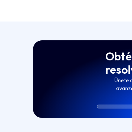
Obtén
resol
Únete a
avanz