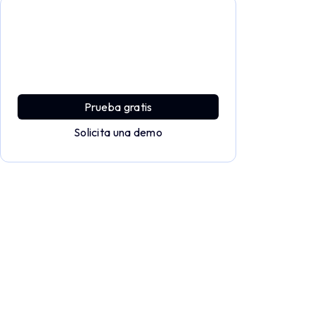
Profundiza y explora todo el
potencial de Applivery
Descubre una plataforma MDM que ofrece
toda la potencia empresarial con sencillez y
sin esfuerzo.
Prueba gratis
Solicita una demo