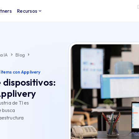
tners
Recursos
a IA
Blog
 ítems con Applivery
 dispositivos:
Applivery
ustria de TI es
e busca
raestructura