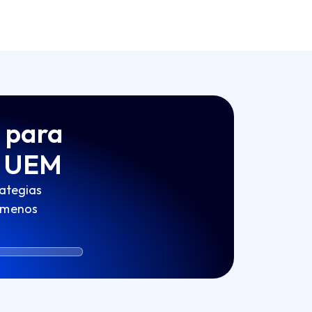
a para
e UEM
rategias
 menos