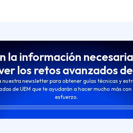
 la información necesari
ver los retos avanzados d
 nuestra newsletter para obtener guías técnicas y est
adas de UEM que te ayudarán a hacer mucho más con
esfuerzo.