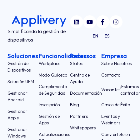
Simplificando la gestión de
EN
ES
dispositivos
Soluciones
Funcionalidades
Recursos
Empresa
Gestión de
Workplace
Status
Sobre Nosotros
Dispositivos
Modo Quiosco
Centro de
Contacto
Solución UEM
Ayuda
Cumplimiento
¡Estamos
Vacantes
Gestionar
de Seguridad
Documentación
contrata
Android
Inscripción
Blog
Casos de Éxito
Gestionar
Gestión de
Partners
Eventos y
Apple
Apps
Webinars
Whitepapers
Gestionar
Actualizaciones
Conviértete en
Windows