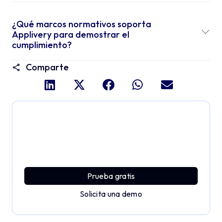
¿Qué marcos normativos soporta
Applivery para demostrar el
cumplimiento?
Comparte
Profundiza y explora todo
el potencial de Applivery
Descubre una plataforma MDM que ofrece toda la
potencia empresarial con sencillez y sin esfuerzo.
Prueba gratis
Solicita una demo