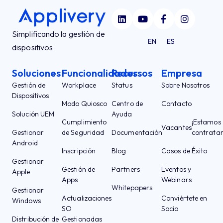
Simplificando la gestión de
EN
ES
dispositivos
Soluciones
Funcionalidades
Recursos
Empresa
Gestión de
Workplace
Status
Sobre Nosotros
Dispositivos
Modo Quiosco
Centro de
Contacto
Solución UEM
Ayuda
Cumplimiento
¡Estamos
Vacantes
Gestionar
de Seguridad
Documentación
contrata
Android
Inscripción
Blog
Casos de Éxito
Gestionar
Gestión de
Partners
Eventos y
Apple
Apps
Webinars
Whitepapers
Gestionar
Actualizaciones
Conviértete en
Windows
SO
Socio
Distribución de
Gestionadas