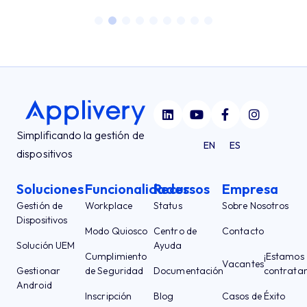
Simplificando la gestión de
EN
ES
dispositivos
Soluciones
Funcionalidades
Recursos
Empresa
Gestión de
Workplace
Status
Sobre Nosotros
Dispositivos
Modo Quiosco
Centro de
Contacto
Solución UEM
Ayuda
Cumplimiento
¡Estamos
Vacantes
Gestionar
de Seguridad
Documentación
contrata
Android
Inscripción
Blog
Casos de Éxito