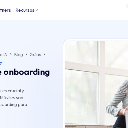
tners
Recursos
a IA
Blog
Guías
y
e onboarding
es crucial y
 Móviles son
boarding para