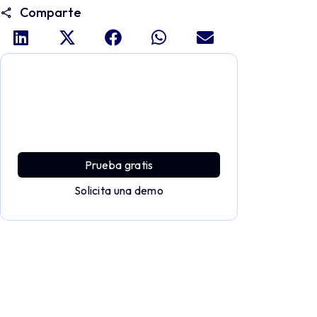
Comparte
Profundiza y explora todo el
potencial de Applivery
Descubre una plataforma MDM que ofrece
toda la potencia empresarial con sencillez y
sin esfuerzo.
Prueba gratis
Solicita una demo