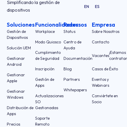
Simplificando la gestión de
EN
ES
dispositivos
Soluciones
Funcionalidades
Recursos
Empresa
Gestión de
Workplace
Status
Sobre Nosotros
Dispositivos
Modo Quiosco
Centro de
Contacto
Solución UEM
Ayuda
Cumplimiento
¡Estamos
Vacantes
Gestionar
de Seguridad
Documentación
contrata
Android
Inscripción
Blog
Casos de Éxito
Gestionar
Gestión de
Partners
Eventos y
Apple
Apps
Webinars
Whitepapers
Gestionar
Actualizaciones
Conviértete en
Windows
SO
Socio
Distribución de
Gestionadas
Apps
Soporte
Precios
Remoto