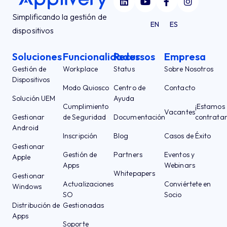
Simplificando la gestión de
EN
ES
dispositivos
Soluciones
Funcionalidades
Recursos
Empresa
Gestión de
Workplace
Status
Sobre Nosotros
Dispositivos
Modo Quiosco
Centro de
Contacto
Solución UEM
Ayuda
Cumplimiento
¡Estamos
Vacantes
Gestionar
de Seguridad
Documentación
contrata
Android
Inscripción
Blog
Casos de Éxito
Gestionar
Gestión de
Partners
Eventos y
Apple
Apps
Webinars
Whitepapers
Gestionar
Actualizaciones
Conviértete en
Windows
SO
Socio
Distribución de
Gestionadas
Apps
Soporte