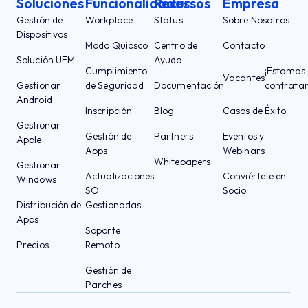
Soluciones
Funcionalidades
Recursos
Empresa
Gestión de
Workplace
Status
Sobre Nosotros
Dispositivos
Modo Quiosco
Centro de
Contacto
Solución UEM
Ayuda
Cumplimiento
¡Estamos
Vacantes
Gestionar
de Seguridad
Documentación
contrata
Android
Inscripción
Blog
Casos de Éxito
Gestionar
Gestión de
Partners
Eventos y
Apple
Apps
Webinars
Whitepapers
Gestionar
Actualizaciones
Conviértete en
Windows
SO
Socio
Distribución de
Gestionadas
Apps
Soporte
Precios
Remoto
Gestión de
Parches