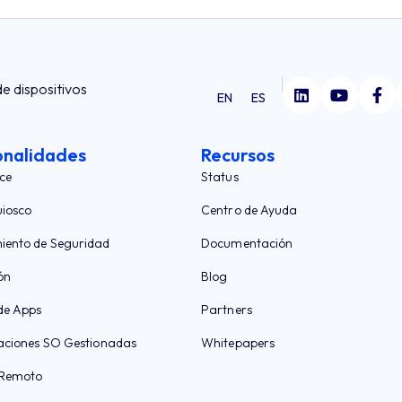
de dispositivos
EN
ES
onalidades
Recursos
ce
Status
iosco
Centro de Ayuda
iento de Seguridad
Documentación
ón
Blog
de Apps
Partners
aciones SO Gestionadas
Whitepapers
 Remoto