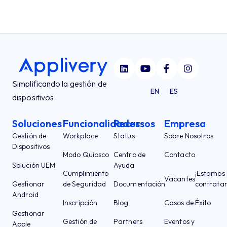
Simplificando la gestión de
EN
ES
dispositivos
Soluciones
Funcionalidades
Recursos
Empresa
Gestión de
Workplace
Status
Sobre Nosotros
Dispositivos
Modo Quiosco
Centro de
Contacto
Solución UEM
Ayuda
Cumplimiento
¡Estamos
Vacantes
Gestionar
de Seguridad
Documentación
contrata
Android
Inscripción
Blog
Casos de Éxito
Gestionar
Gestión de
Partners
Eventos y
Apple