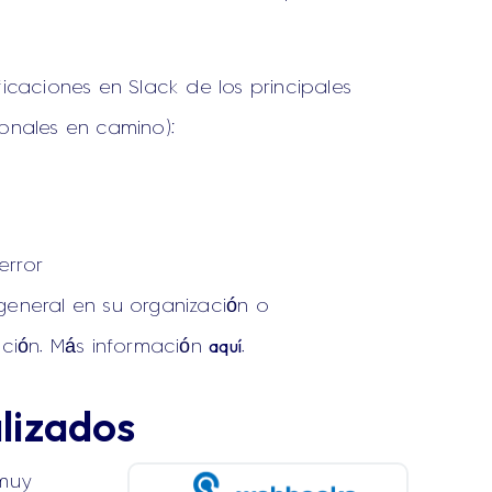
ficaciones en Slack de los principales
ionales en camino):
error
general en su organización o
aquí
ación. Más información
.
lizados
 muy