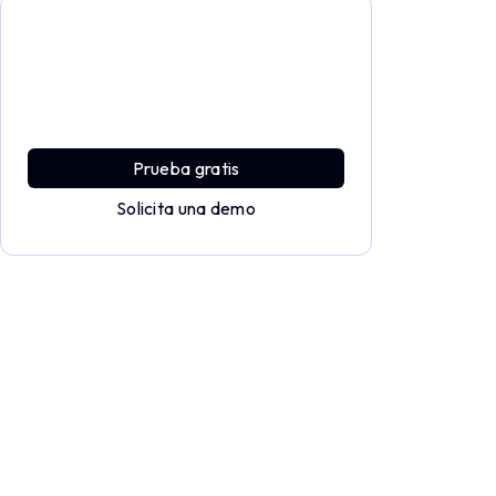
Profundiza y explora todo el
potencial de Applivery
Descubre una plataforma MDM que ofrece
toda la potencia empresarial con sencillez y
sin esfuerzo.
Prueba gratis
Solicita una demo