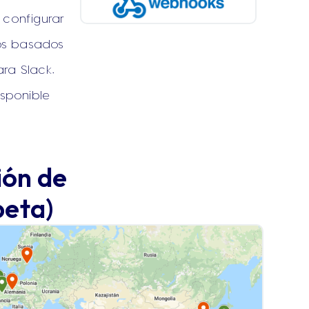
 configurar
os basados
ara Slack.
sponible
ión de
beta)