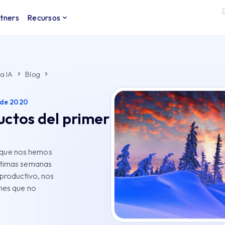
tners
Recursos
a IA
Blog
e de 2020
uctos del primer
la que nos hemos
últimas semanas
 productivo, nos
ones que no