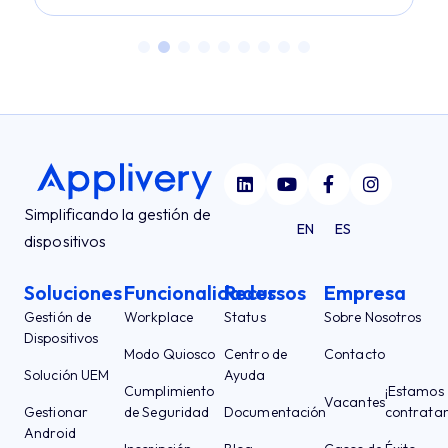
Simplificando la gestión de
EN
ES
dispositivos
Soluciones
Funcionalidades
Recursos
Empresa
Gestión de
Workplace
Status
Sobre Nosotros
Dispositivos
Modo Quiosco
Centro de
Contacto
Solución UEM
Ayuda
Cumplimiento
¡Estamos
Vacantes
Gestionar
de Seguridad
Documentación
contrata
Android