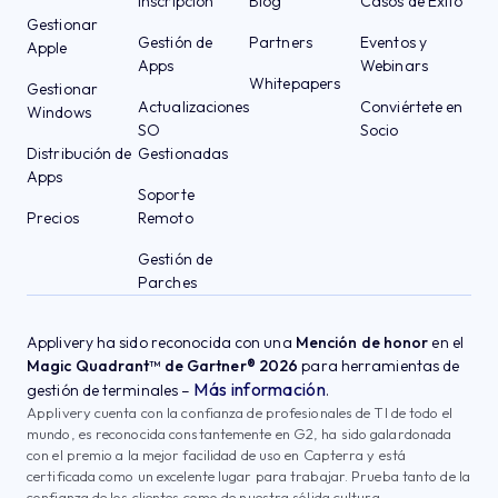
Inscripción
Blog
Casos de Éxito
Gestionar
Gestión de
Partners
Eventos y
Apple
Apps
Webinars
Whitepapers
Gestionar
Actualizaciones
Conviértete en
Windows
SO
Socio
Distribución de
Gestionadas
Apps
Soporte
Precios
Remoto
Gestión de
Parches
Applivery ha sido reconocida con una
Mención de honor
en el
Magic Quadrant™ de Gartner® 2026
para herramientas de
Más información
gestión de terminales –
.
Applivery cuenta con la confianza de profesionales de TI de todo el
mundo, es reconocida constantemente en G2, ha sido galardonada
con el premio a la mejor facilidad de uso en Capterra y está
certificada como un excelente lugar para trabajar. Prueba tanto de la
confianza de los clientes como de nuestra sólida cultura.