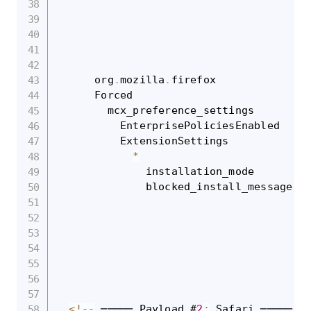
      org
.
mozilla
.
firefox

      Forced

        mcx_preference_settings

          EnterprisePoliciesEnabled

          ExtensionSettings

*
              installation_mode       bl
              blocked_install_message L
<
!
--
 ───── Payload #
2
:
 Safari ───── 
-