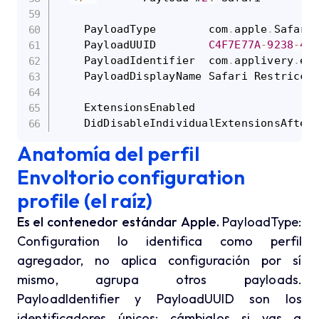
    PayloadType        com
.
apple
.
Safari

    PayloadUUID        
C4F7E77A
-
9238
-
4
B
    PayloadIdentifier  com
.
applivery
.
ex
    PayloadDisplayName Safari Restriccio
    ExtensionsEnabled

    DidDisableIndividualExtensionsAfter
Anatomía del perfil
Envoltorio configuration
profile (el raíz)
Es el contenedor estándar Apple.
PayloadType:
Configuration lo identifica como perfil
agregador, no aplica configuración por sí
mismo, agrupa otros payloads.
PayloadIdentifier y PayloadUUID son los
identificadores únicos: cámbialos si vas a