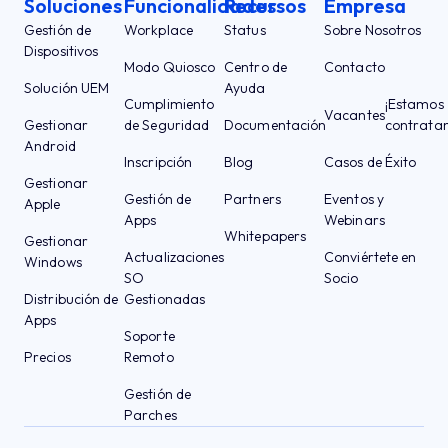
Soluciones
Funcionalidades
Recursos
Empresa
Gestión de
Workplace
Status
Sobre Nosotros
Dispositivos
Modo Quiosco
Centro de
Contacto
Solución UEM
Ayuda
Cumplimiento
¡Estamos
Vacantes
Gestionar
de Seguridad
Documentación
contrata
Android
Inscripción
Blog
Casos de Éxito
Gestionar
Gestión de
Partners
Eventos y
Apple
Apps
Webinars
Whitepapers
Gestionar
Actualizaciones
Conviértete en
Windows
SO
Socio
Distribución de
Gestionadas
Apps
Soporte
Precios
Remoto
Gestión de
Parches