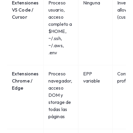
Extensiones
Proceso
Ninguna
Inventa
VS Code /
usuario,
allow-li
Cursor
acceso
(custo
completo a
$HOME,
~/.ssh,
~/.aws,
.env
Extensiones
Proceso
EPP
Configu
Chrome /
navegador,
variable
profile 
Edge
acceso
DOM y
storage de
todas las
páginas