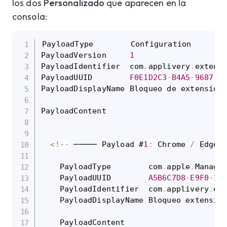
los dos
Personalizado
que aparecen en la
consola:
PayloadType        Configuration

PayloadVersion     
1
PayloadIdentifier  com
.
applivery
.
extensi
PayloadUUID        
F0E1D2C3
-
B4A5
-
9687
-
7
PayloadDisplayName Bloqueo de extension
PayloadContent

<
!
--
 ───── Payload #
1
:
 Chrome 
/
 Edge 
    PayloadType        com
.
apple
.
Manage
    PayloadUUID        
A5B6C7D8
-
E9F0
-
1
A
    PayloadIdentifier  com
.
applivery
.
ex
    PayloadDisplayName Bloqueo extensio
    PayloadContent
