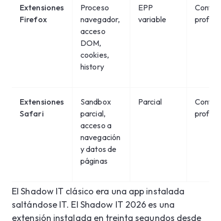
Extensiones
Proceso
EPP
Configu
Firefox
navegador,
variable
profile 
acceso
DOM,
cookies,
history
Extensiones
Sandbox
Parcial
Configu
Safari
parcial,
profile 
acceso a
navegación
y datos de
páginas
El Shadow IT clásico era una app instalada
saltándose IT. El Shadow IT 2026 es una
extensión instalada en treinta segundos desde