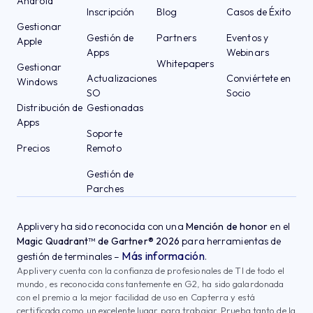
Android
Inscripción
Blog
Casos de Éxito
Gestionar
Gestión de
Partners
Eventos y
Apple
Apps
Webinars
Whitepapers
Gestionar
Actualizaciones
Conviértete en
Windows
SO
Socio
Distribución de
Gestionadas
Apps
Soporte
Precios
Remoto
Gestión de
Parches
Applivery ha sido reconocida con una
Mención de honor
en el
Magic Quadrant™ de Gartner® 2026
para herramientas de
Más información
gestión de terminales –
.
Applivery cuenta con la confianza de profesionales de TI de todo el
mundo, es reconocida constantemente en G2, ha sido galardonada
con el premio a la mejor facilidad de uso en Capterra y está
certificada como un excelente lugar para trabajar. Prueba tanto de la