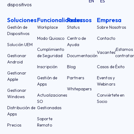
EN
ES
dispositivos
Soluciones
Funcionalidades
Recursos
Empresa
Gestión de
Workplace
Status
Sobre Nosotros
Dispositivos
Modo Quiosco
Centro de
Contacto
Solución UEM
Ayuda
Cumplimiento
¡Estamos
Vacantes
Gestionar
de Seguridad
Documentación
contrata
Android
Inscripción
Blog
Casos de Éxito
Gestionar
Gestión de
Partners
Eventos y
Apple
Apps
Webinars
Whitepapers
Gestionar
Actualizaciones
Conviértete en
Windows
SO
Socio
Distribución de
Gestionadas
Apps
Soporte
Precios
Remoto