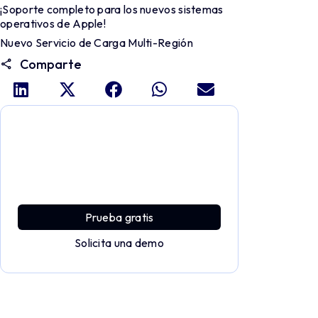
¡Soporte completo para los nuevos sistemas
operativos de Apple!
Nuevo Servicio de Carga Multi-Región
Comparte
Profundiza y explora todo el
potencial de Applivery
Descubre una plataforma MDM que ofrece
toda la potencia empresarial con sencillez y
sin esfuerzo.
Prueba gratis
Solicita una demo