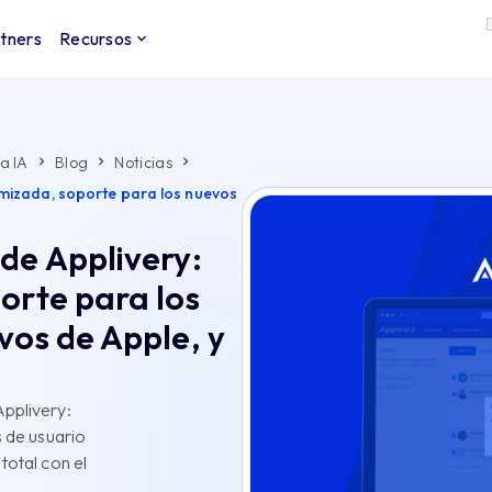
tners
Recursos
a IA
Blog
Noticias
imizada, soporte para los nuevos
de Applivery:
orte para los
vos de Apple, y
Applivery:
s de usuario
total con el