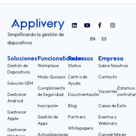
Simplificando la gestión de
EN
ES
dispositivos
Soluciones
Funcionalidades
Recursos
Empresa
Gestión de
Workplace
Status
Sobre Nosotros
Dispositivos
Modo Quiosco
Centro de
Contacto
Solución UEM
Ayuda
Cumplimiento
¡Estamos
Vacantes
Gestionar
de Seguridad
Documentación
contrata
Android
Inscripción
Blog
Casos de Éxito
Gestionar
Gestión de
Partners
Eventos y
Apple
Apps
Webinars
Whitepapers
Gestionar
Actualizaciones
Conviértete en